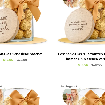
k-Glas "lebe liebe nasche"
Geschenk-Glas "Die tollsten 
immer ein bisschen ver
€14,95
€29,90
€14,95
€29,90
ot
Im Angebot