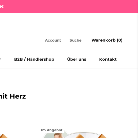
2€
Warenkorb (
0
)
Account
Suche
r
B2B / Händlershop
Über uns
Kontakt
r
B2B / Händlershop
Über uns
Kontakt
it Herz
Im Angebot