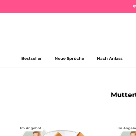
Direkt

zum
Inhalt
Bestseller
Neue Sprüche
Nach Anlass
Bestseller
Neue Sprüche
Mutter
Im Angebot
Im Angeb