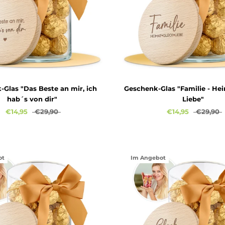
Glas "Das Beste an mir, ich
Geschenk-Glas "Familie - Hei
hab´s von dir"
Liebe"
€14,95
€29,90
€14,95
€29,90
ot
Im Angebot