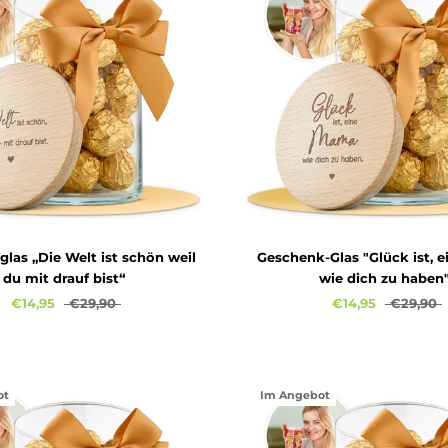
las „Die Welt ist schön weil
Geschenk-Glas "Glück ist, 
du mit drauf bist“
wie dich zu haben
€14,95
€29,90
€14,95
€29,90
ot
Im Angebot