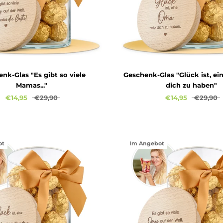
nk-Glas "Es gibt so viele
Geschenk-Glas "Glück ist, e
Mamas..."
dich zu haben"
€14,95
€29,90
€14,95
€29,90
ot
Im Angebot