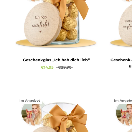
Geschenkglas „Ich hab dich lieb“
Geschenk-G
u
€14,95
€29,90
Im Angebot
Im Angeb