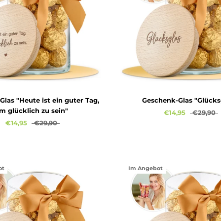
las "Heute ist ein guter Tag,
Geschenk-Glas "Glücks
m glücklich zu sein"
€14,95
€29,90
€14,95
€29,90
ot
Im Angebot