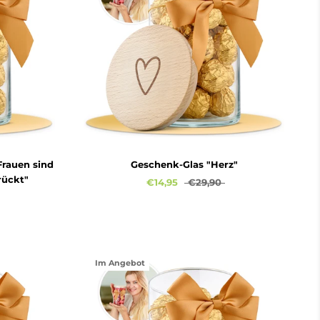
Frauen sind
Geschenk-Glas "Herz"
rückt"
€14,95
€29,90
Im Angebot