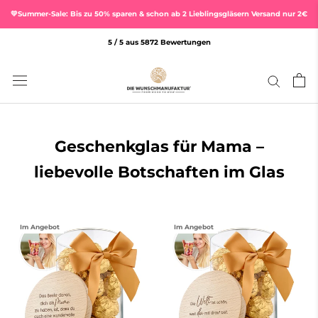
Direkt
💛Summer-Sale: Bis zu 50% sparen & schon ab 2 Lieblingsgläsern Versand nur 2€
zum
Inhalt
5 / 5 aus 5872 Bewertungen
Geschenkglas für Mama –
liebevolle Botschaften im Glas
Im Angebot
Im Angebot