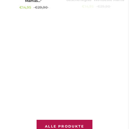
€14,95
€29,90
€14,95
€29,90
Im Angebot
Im Angebot
Geschenkglas "Glück ist, eine
Geschenkglas "Glück ist,
Schwiegermama wie dich zu
Schwiegereltern wie euch zu
haben"
haben"
€14,95
€29,90
€14,95
€29,90
ALLE PRODUKTE