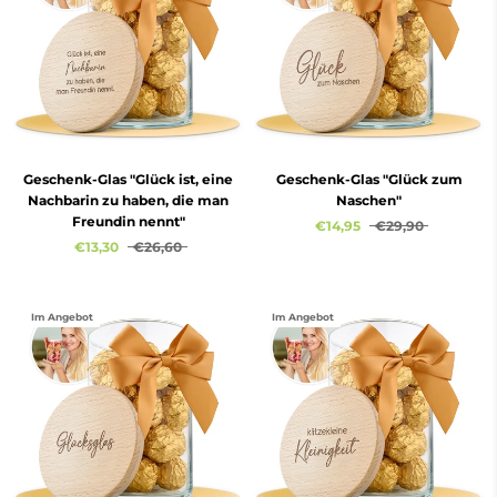
Geschenk-Glas "Glück ist, eine
Geschenk-Glas "Glück zum
Nachbarin zu haben, die man
Naschen"
Freundin nennt"
€14,95
€29,90
€13,30
€26,60
Im Angebot
Im Angebot