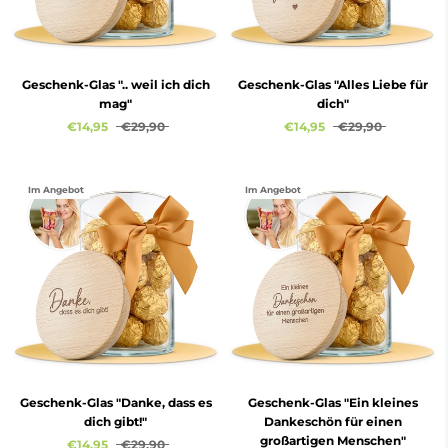
Geschenk-Glas ".. weil ich dich
Geschenk-Glas "Alles Liebe für
mag"
dich"
€14,95
€29,90
€14,95
€29,90
Im Angebot
Im Angebot
Geschenk-Glas "Danke, dass es
Geschenk-Glas "Ein kleines
dich gibt!"
Dankeschön für einen
großartigen Menschen"
€14,95
€29,90