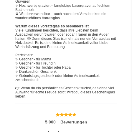
Gravuren
✨ Hochwertig graviert – langlebige Lasergravur auf echtem 
Buchenholz
♻️ Wiederverwendbar – auch nach dem Verschenken ein 
wunderschönes Vorratsglas
Warum dieses Vorratsglas so besonders ist
Viele Kundinnen berichten, dass ihre Liebsten beim 
Auspacken gerührt waren oder sogar Tränen in den Augen 
hatten. 🥺 Denn dieses Glas ist mehr als nur ein Vorratsglas mit 
Holzdeckel: Es ist eine kleine Aufmerksamkeit voller Liebe, 
Wertschätzung und Bedeutung.
Perfekt als:
✨ Geschenk für Mama
✨ Geschenk für Freundin
✨ Geschenk für Tochter oder Papa
✨ Dankeschön Geschenk
✨ Geburtstagsgeschenk oder kleine Aufmerksamkeit 
zwischendurch
👉 Wenn du ein persönliches Geschenk suchst, das ohne viel 
Aufwand für echte Freude sorgt, wirst du dieses Geschenkglas 
lieben.
5.000 + Bewertungen