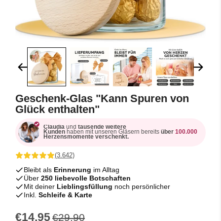
Geschenk-Glas "Kann Spuren von
Glück enthalten"
Claudia
und
tausende weitere
Kunden
haben mit unseren Gläsern bereits
über
100.000
Herzensmomente verschenkt.
(3.642)
Bleibt als
Erinnerung
im Alltag
Über
250 liebevolle Botschaften
Mit deiner
Lieblingsfüllung
noch persönlicher
Inkl.
Schleife & Karte
€14,95
€29,90