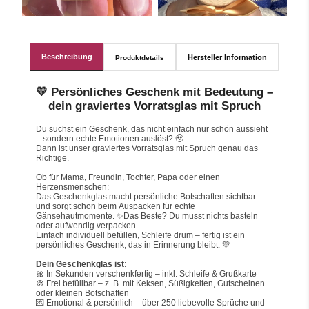
Beschreibung
Hersteller Information
Produktdetails
💛 Persönliches Geschenk mit Bedeutung –
dein graviertes Vorratsglas mit Spruch
Du suchst ein Geschenk, das nicht einfach nur schön aussieht 
– sondern echte Emotionen auslöst? 🥹
Dann ist unser graviertes Vorratsglas mit Spruch genau das 
Richtige.
Ob für Mama, Freundin, Tochter, Papa oder einen 
Herzensmenschen:
Das Geschenkglas macht persönliche Botschaften sichtbar 
und sorgt schon beim Auspacken für echte 
Gänsehautmomente. ✨Das Beste? Du musst nichts basteln 
oder aufwendig verpacken.
Einfach individuell befüllen, Schleife drum – fertig ist ein 
persönliches Geschenk, das in Erinnerung bleibt. 💛
Dein Geschenkglas ist:
🎀 In Sekunden verschenkfertig – inkl. Schleife & Grußkarte
🍪 Frei befüllbar – z. B. mit Keksen, Süßigkeiten, Gutscheinen 
oder kleinen Botschaften
💌 Emotional & persönlich – über 250 liebevolle Sprüche und 