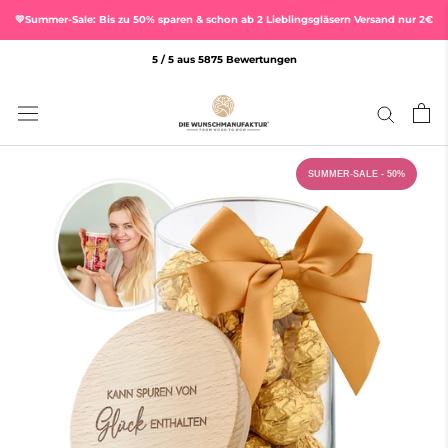
Direkt
💛Summer-Sale: Bis zu 50% sparen & schon ab 2 Lieblingsgläsern Versand nur 2€
zum
Inhalt
5 / 5 aus 5875 Bewertungen
SUMMER-SALE - 50%