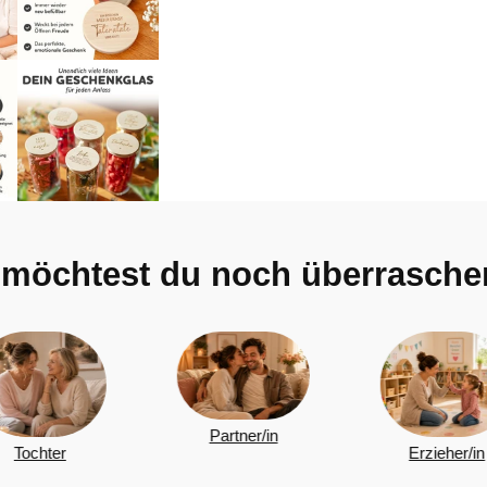
möchtest du noch überrasche
Partner/in
Erzieher/in
Kollegen