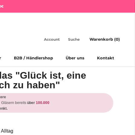
2€
Warenkorb (
0
)
Account
Suche
r
B2B / Händlershop
Über uns
Kontakt
r
B2B / Händlershop
Über uns
Kontakt
s "Glück ist, eine
ch zu haben"
tere
 Gläsern bereits
über
100.000
nkt.
 Alltag