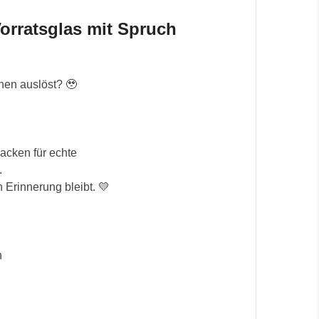
orratsglas mit Spruch
nen auslöst? 🥹
cken für echte 
.
n Erinnerung bleibt. 💛
n