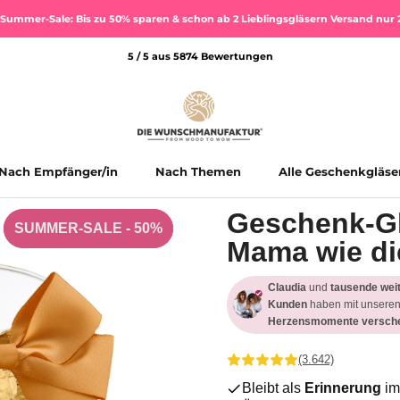
Summer-Sale: Bis zu 50% sparen & schon ab 2 Lieblingsgläsern Versand nur 
5 / 5 aus 5874 Bewertungen
Nach Empfänger/in
Nach Themen
Alle Geschenkgläse
Alle Geschenkgläse
Geschenk-Gla
SUMMER-SALE - 50%
SUMMER-SALE - 50%
Mama wie di
Claudia
und
tausende wei
Kunden
haben mit unseren
Herzensmomente versche
(3.642)
Bleibt als
Erinnerung
im