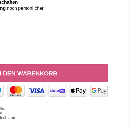
tschaften
lung
noch persönlicher
N DEN WARENKORB
ffen
nd
tschland