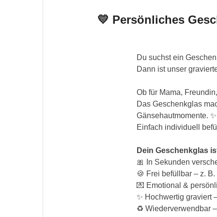
💛 Persönliches Gesc
Du suchst ein Geschenk
Dann ist unser graviert
Ob für Mama, Freundin
Das Geschenkglas macht
Gänsehautmomente. ✨Da
Einfach individuell befü
Dein Geschenkglas is
🎀 In Sekunden verschen
🍪 Frei befüllbar – z. 
💌 Emotional & persönl
✨ Hochwertig graviert 
♻️ Wiederverwendbar –