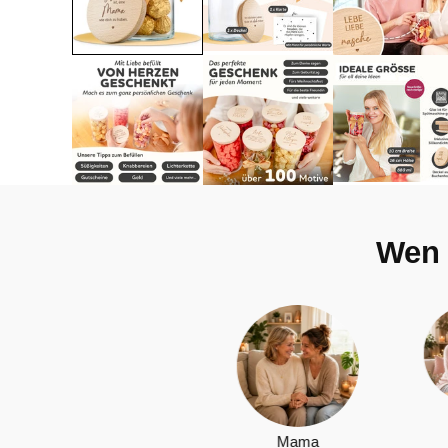
Wen 
Tochter
Mama