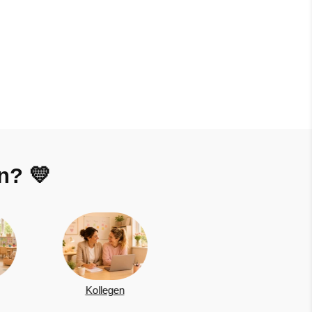
n? 💛
Oma
Schwester