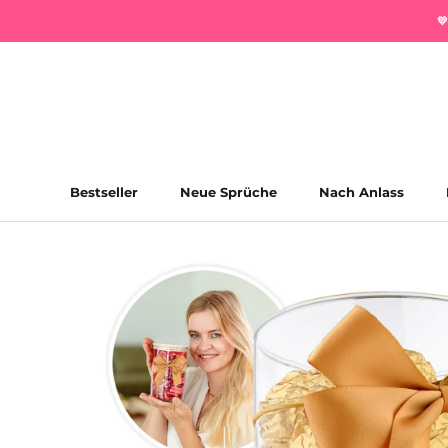
Direkt

zum
Inhalt
Bestseller
Neue Sprüche
Nach Anlass
Bestseller
Neue Sprüche