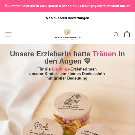
Direkt
💛Summer-Sale: Bis zu 50% sparen & schon ab 2 Lieblingsgläsern Versand nur 2€
zum
Inhalt
5 / 5 aus 5891 Bewertungen
Unsere Erzieherin hatte
Tränen
in
den Augen 💛
Für die
Lieblings
-Erzieherinnen
unserer Kinder - ein kleines Dankeschön
mit großer Bedeutung.