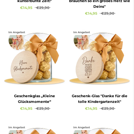
kunterbunte Zeit!"
brauchen so ein großes Herz wie
Deins"
€14,95
€29,90
€14,95
€29,90
Im Angebot
Im Angebot
Geschenkglas „Kleine
Geschenk-Glas "Danke für die
Glücksmomente“
tolle Kindergartenzeit"
€14,95
€29,90
€14,95
€29,90
Im Angebot
Im Angebot