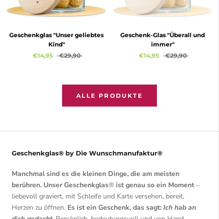
Geschenkglas "Unser geliebtes
Geschenk-Glas "Überall und
Kind"
immer"
€14,95
€29,90
€14,95
€29,90
ALLE PRODUKTE
Geschenkglas® by Die Wunschmanufaktur®
Manchmal sind es die kleinen Dinge, die am meisten
berühren. Unser Geschenkglas
®
ist genau so ein Moment
–
liebevoll graviert, mit Schleife und Karte versehen, bereit,
Herzen zu öffnen.
Es ist ein Geschenk, das sagt:
Ich hab an
dich gedacht.
Persönlich, bedeutungsvoll und von Hand