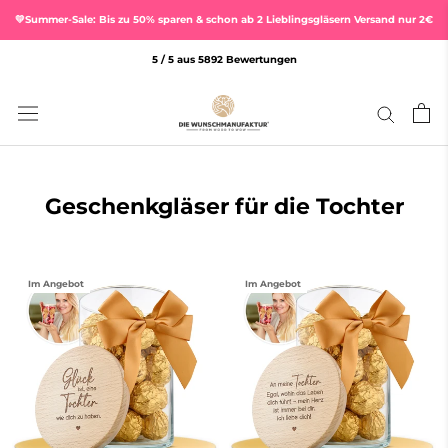
Direkt
💛Summer-Sale: Bis zu 50% sparen & schon ab 2 Lieblingsgläsern Versand nur 2€
zum
Inhalt
5 / 5 aus 5892 Bewertungen
Geschenkgläser für die Tochter
Im Angebot
Im Angebot