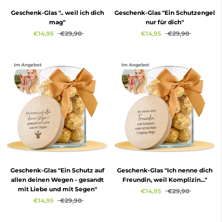
Geschenk-Glas ".. weil ich dich
Geschenk-Glas "Ein Schutzengel
mag"
nur für dich"
€14,95
€29,90
€14,95
€29,90
Im Angebot
Im Angebot
Geschenk-Glas "Ein Schutz auf
Geschenk-Glas "Ich nenne dich
allen deinen Wegen - gesandt
Freundin, weil Komplizin..."
mit Liebe und mit Segen"
€14,95
€29,90
€14,95
€29,90