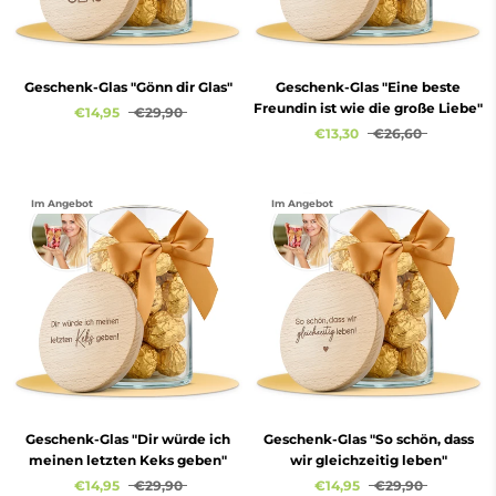
Geschenk-Glas "Gönn dir Glas"
Geschenk-Glas "Eine beste
Freundin ist wie die große Liebe"
€14,95
€29,90
€13,30
€26,60
Im Angebot
Im Angebot
Geschenk-Glas "Dir würde ich
Geschenk-Glas "So schön, dass
meinen letzten Keks geben"
wir gleichzeitig leben"
€14,95
€29,90
€14,95
€29,90