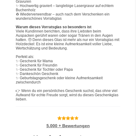
Gravuren
✨ Hochwertig graviert – langlebige Lasergravur auf echtem 
Buchenholz
♻️ Wiederverwendbar – auch nach dem Verschenken ein 
wunderschönes Vorratsglas
Warum dieses Vorratsglas so besonders ist
Viele Kundinnen berichten, dass ihre Liebsten beim 
Auspacken gerührt waren oder sogar Tränen in den Augen 
hatten. 🥺 Denn dieses Glas ist mehr als nur ein Vorratsglas mit 
Holzdeckel: Es ist eine kleine Aufmerksamkeit voller Liebe, 
Wertschätzung und Bedeutung.
Perfekt als:
✨ Geschenk für Mama
✨ Geschenk für Freundin
✨ Geschenk für Tochter oder Papa
✨ Dankeschön Geschenk
✨ Geburtstagsgeschenk oder kleine Aufmerksamkeit 
zwischendurch
👉 Wenn du ein persönliches Geschenk suchst, das ohne viel 
Aufwand für echte Freude sorgt, wirst du dieses Geschenkglas 
lieben.
5.000 + Bewertungen