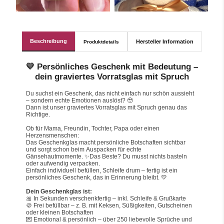
Beschreibung
Hersteller Information
Produktdetails
💛 Persönliches Geschenk mit Bedeutung –
dein graviertes Vorratsglas mit Spruch
Du suchst ein Geschenk, das nicht einfach nur schön aussieht 
– sondern echte Emotionen auslöst? 🥹
Dann ist unser graviertes Vorratsglas mit Spruch genau das 
Richtige.
Ob für Mama, Freundin, Tochter, Papa oder einen 
Herzensmenschen:
Das Geschenkglas macht persönliche Botschaften sichtbar 
und sorgt schon beim Auspacken für echte 
Gänsehautmomente. ✨Das Beste? Du musst nichts basteln 
oder aufwendig verpacken.
Einfach individuell befüllen, Schleife drum – fertig ist ein 
persönliches Geschenk, das in Erinnerung bleibt. 💛
Dein Geschenkglas ist:
🎀 In Sekunden verschenkfertig – inkl. Schleife & Grußkarte
🍪 Frei befüllbar – z. B. mit Keksen, Süßigkeiten, Gutscheinen 
oder kleinen Botschaften
💌 Emotional & persönlich – über 250 liebevolle Sprüche und 