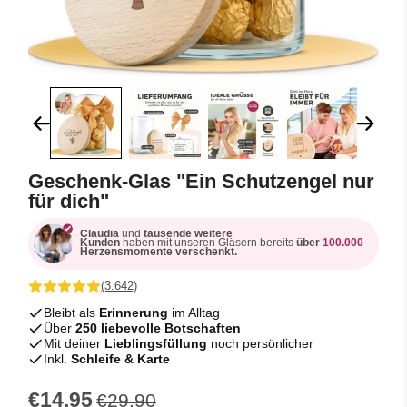
Geschenk-Glas "Ein Schutzengel nur
für dich"
Claudia
und
tausende weitere
Kunden
haben mit unseren Gläsern bereits
über
100.000
Herzensmomente verschenkt.
(3.642)
Bleibt als
Erinnerung
im Alltag
Über
250 liebevolle Botschaften
Mit deiner
Lieblingsfüllung
noch persönlicher
Inkl.
Schleife & Karte
€14,95
€29,90