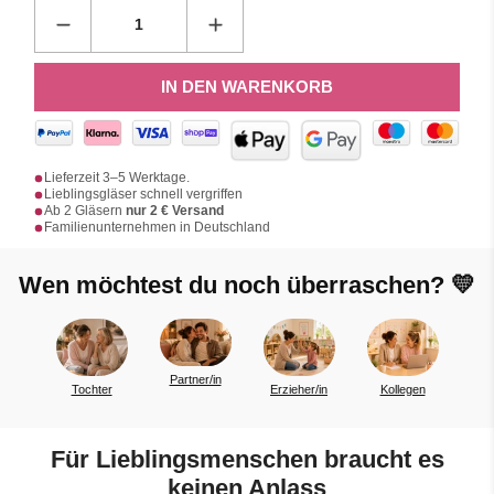
IN DEN WARENKORB
Lieferzeit 3–5 Werktage.
Lieblingsgläser schnell vergriffen
Ab 2 Gläsern
nur 2 € Versand
Familienunternehmen in Deutschland
Wen möchtest du noch überraschen? 💛
Partner/in
Tochter
Erzieher/in
Kollegen
a
Für Lieblingsmenschen braucht es
keinen Anlass