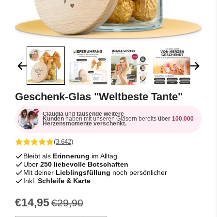
Geschenk-Glas "Weltbeste Tante"
Claudia
und
tausende weitere
Kunden
haben mit unseren Gläsern bereits
über
100.000
Herzensmomente verschenkt.
(3.642)
Bleibt als
Erinnerung
im Alltag
Über
250 liebevolle Botschaften
Mit deiner
Lieblingsfüllung
noch persönlicher
Inkl.
Schleife & Karte
€14,95
€29,90