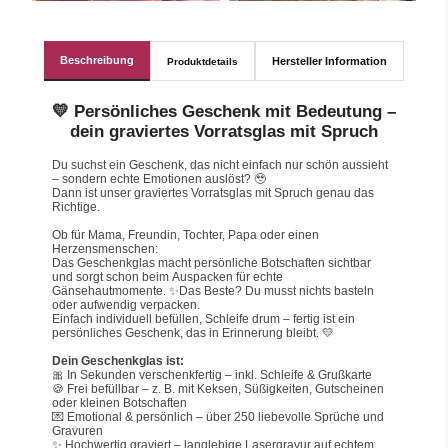
Beschreibung
Hersteller Information
Produktdetails
💛 Persönliches Geschenk mit Bedeutung –
dein graviertes Vorratsglas mit Spruch
Du suchst ein Geschenk, das nicht einfach nur schön aussieht 
– sondern echte Emotionen auslöst? 🥹
Dann ist unser graviertes Vorratsglas mit Spruch genau das 
Richtige.
Ob für Mama, Freundin, Tochter, Papa oder einen 
Herzensmenschen:
Das Geschenkglas macht persönliche Botschaften sichtbar 
und sorgt schon beim Auspacken für echte 
Gänsehautmomente. ✨Das Beste? Du musst nichts basteln 
oder aufwendig verpacken.
Einfach individuell befüllen, Schleife drum – fertig ist ein 
persönliches Geschenk, das in Erinnerung bleibt. 💛
Dein Geschenkglas ist:
🎀 In Sekunden verschenkfertig – inkl. Schleife & Grußkarte
🍪 Frei befüllbar – z. B. mit Keksen, Süßigkeiten, Gutscheinen 
oder kleinen Botschaften
💌 Emotional & persönlich – über 250 liebevolle Sprüche und 
Gravuren
✨ Hochwertig graviert – langlebige Lasergravur auf echtem 