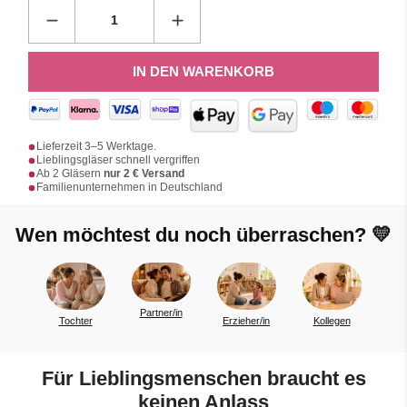
IN DEN WARENKORB
Lieferzeit 3–5 Werktage.
Lieblingsgläser schnell vergriffen
Ab 2 Gläsern
nur 2 € Versand
Familienunternehmen in Deutschland
Wen möchtest du noch überraschen? 💛
Partner/in
Tochter
Erzieher/in
Kollegen
a
Für Lieblingsmenschen braucht es
keinen Anlass