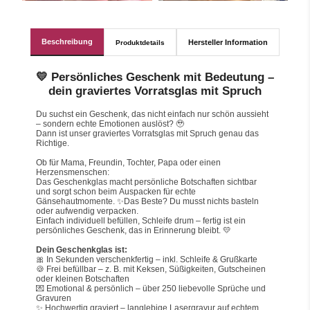
Beschreibung
Hersteller Information
Produktdetails
💛 Persönliches Geschenk mit Bedeutung –
dein graviertes Vorratsglas mit Spruch
Du suchst ein Geschenk, das nicht einfach nur schön aussieht 
– sondern echte Emotionen auslöst? 🥹
Dann ist unser graviertes Vorratsglas mit Spruch genau das 
Richtige.
Ob für Mama, Freundin, Tochter, Papa oder einen 
Herzensmenschen:
Das Geschenkglas macht persönliche Botschaften sichtbar 
und sorgt schon beim Auspacken für echte 
Gänsehautmomente. ✨Das Beste? Du musst nichts basteln 
oder aufwendig verpacken.
Einfach individuell befüllen, Schleife drum – fertig ist ein 
persönliches Geschenk, das in Erinnerung bleibt. 💛
Dein Geschenkglas ist:
🎀 In Sekunden verschenkfertig – inkl. Schleife & Grußkarte
🍪 Frei befüllbar – z. B. mit Keksen, Süßigkeiten, Gutscheinen 
oder kleinen Botschaften
💌 Emotional & persönlich – über 250 liebevolle Sprüche und 
Gravuren
✨ Hochwertig graviert – langlebige Lasergravur auf echtem 