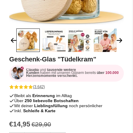
Geschenk-Glas "Tüdelkram"
Claudia
und
tausende weitere
Kunden
haben mit unseren Gläsern bereits
über
100.000
Herzensmomente verschenkt.
(3.642)
Bleibt als
Erinnerung
im Alltag
Über
250 liebevolle Botschaften
Mit deiner
Lieblingsfüllung
noch persönlicher
Inkl.
Schleife & Karte
€14,95
€29,90