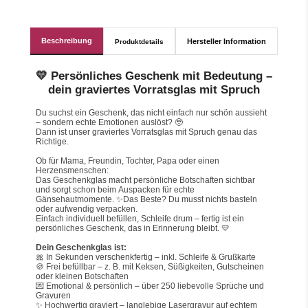
Beschreibung
Hersteller Information
Produktdetails
💛 Persönliches Geschenk mit Bedeutung –
dein graviertes Vorratsglas mit Spruch
Du suchst ein Geschenk, das nicht einfach nur schön aussieht 
– sondern echte Emotionen auslöst? 🥹
Dann ist unser graviertes Vorratsglas mit Spruch genau das 
Richtige.
Ob für Mama, Freundin, Tochter, Papa oder einen 
Herzensmenschen:
Das Geschenkglas macht persönliche Botschaften sichtbar 
und sorgt schon beim Auspacken für echte 
Gänsehautmomente. ✨Das Beste? Du musst nichts basteln 
oder aufwendig verpacken.
Einfach individuell befüllen, Schleife drum – fertig ist ein 
persönliches Geschenk, das in Erinnerung bleibt. 💛
Dein Geschenkglas ist:
🎀 In Sekunden verschenkfertig – inkl. Schleife & Grußkarte
🍪 Frei befüllbar – z. B. mit Keksen, Süßigkeiten, Gutscheinen 
oder kleinen Botschaften
💌 Emotional & persönlich – über 250 liebevolle Sprüche und 
Gravuren
✨ Hochwertig graviert – langlebige Lasergravur auf echtem 