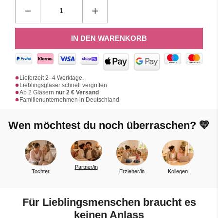
IN DEN WARENKORB
Lieferzeit 2–4 Werktage.
Lieblingsgläser schnell vergriffen
Ab 2 Gläsern
nur 2 € Versand
Familienunternehmen in Deutschland
Wen möchtest du noch überraschen? 💛
Partner/in
Tochter
Erzieher/in
Kollegen
a
Für Lieblingsmenschen braucht es
keinen Anlass