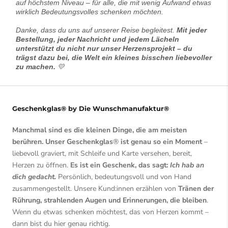
auf höchstem Niveau – für alle, die mit wenig Aufwand etwas
wirklich Bedeutungsvolles schenken möchten.
Danke, dass du uns auf unserer Reise begleitest.
Mit jeder
Bestellung, jeder Nachricht und jedem Lächeln
unterstützt du nicht nur unser Herzensprojekt – du
trägst dazu bei, die Welt ein kleines bisschen liebevoller
zu machen.
💛
Geschenkglas® by Die Wunschmanufaktur®
Manchmal sind es die kleinen Dinge, die am meisten
berühren. Unser Geschenkglas
®
ist genau so ein Moment
–
liebevoll graviert, mit Schleife und Karte versehen, bereit,
Herzen zu öffnen.
Es ist ein Geschenk, das sagt:
Ich hab an
dich gedacht.
Persönlich, bedeutungsvoll und von Hand
zusammengestellt. Unsere Kund:innen erzählen von
Tränen der
Rührung, strahlenden Augen und Erinnerungen, die bleiben
.
Wenn du etwas schenken möchtest, das von Herzen kommt –
dann bist du hier genau richtig.