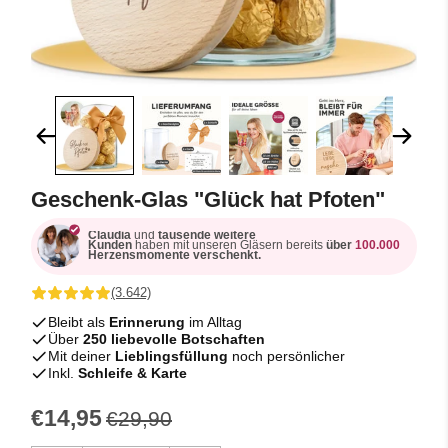
Geschenk-Glas "Glück hat Pfoten"
Claudia
und
tausende weitere
Kunden
haben mit unseren Gläsern bereits
über
100.000
Herzensmomente verschenkt.
(3.642)
Bleibt als
Erinnerung
im Alltag
Über
250 liebevolle Botschaften
Mit deiner
Lieblingsfüllung
noch persönlicher
Inkl.
Schleife & Karte
€14,95
€29,90