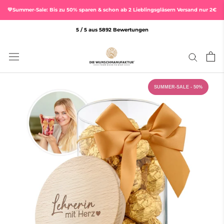
Direkt
💛Summer-Sale: Bis zu 50% sparen & schon ab 2 Lieblingsgläsern Versand nur 2€
zum
Inhalt
5 / 5 aus 5892 Bewertungen
SUMMER-SALE - 50%