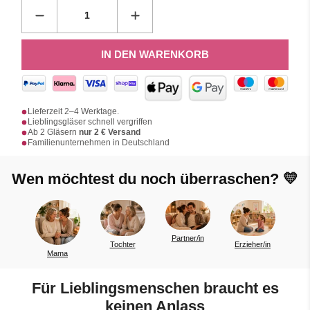
IN DEN WARENKORB
Lieferzeit 2–4 Werktage.
Lieblingsgläser schnell vergriffen
Ab 2 Gläsern
nur 2 € Versand
Familienunternehmen in Deutschland
Wen möchtest du noch überraschen? 💛
Partner/in
Tochter
Erzieher/in
Kollegen
a
Für Lieblingsmenschen braucht es
keinen Anlass