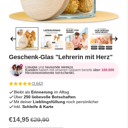
Geschenk-Glas "Lehrerin mit Herz"
Claudia
und
tausende weitere
Kunden
haben mit unseren Gläsern bereits
über
100.000
Herzensmomente verschenkt.
(3.642)
Bleibt als
Erinnerung
im Alltag
Über
250 liebevolle Botschaften
Mit deiner
Lieblingsfüllung
noch persönlicher
Inkl.
Schleife & Karte
€14,95
€29,90