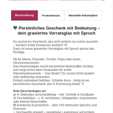
Beschreibung
Hersteller Information
Produktdetails
💛 Persönliches Geschenk mit Bedeutung –
dein graviertes Vorratsglas mit Spruch
Du suchst ein Geschenk, das nicht einfach nur schön aussieht 
– sondern echte Emotionen auslöst? 🥹
Dann ist unser graviertes Vorratsglas mit Spruch genau das 
Richtige.
Ob für Mama, Freundin, Tochter, Papa oder einen 
Herzensmenschen:
Das Geschenkglas macht persönliche Botschaften sichtbar 
und sorgt schon beim Auspacken für echte 
Gänsehautmomente. ✨Das Beste? Du musst nichts basteln 
oder aufwendig verpacken.
Einfach individuell befüllen, Schleife drum – fertig ist ein 
persönliches Geschenk, das in Erinnerung bleibt. 💛
Dein Geschenkglas ist:
🎀 In Sekunden verschenkfertig – inkl. Schleife & Grußkarte
🍪 Frei befüllbar – z. B. mit Keksen, Süßigkeiten, Gutscheinen 
oder kleinen Botschaften
💌 Emotional & persönlich – über 250 liebevolle Sprüche und 
Gravuren
✨ Hochwertig graviert – langlebige Lasergravur auf echtem 