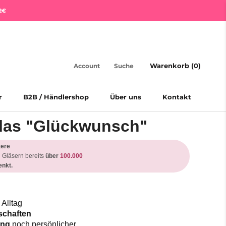
2€
Warenkorb (
0
)
Account
Suche
r
B2B / Händlershop
Über uns
Kontakt
r
B2B / Händlershop
Über uns
Kontakt
las "Glückwunsch"
tere
 Gläsern bereits
über
100.000
nkt.
 Alltag
tschaften
lung
noch persönlicher