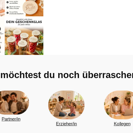
möchtest du noch überrasche
Erzieher/in
Kollegen
Oma