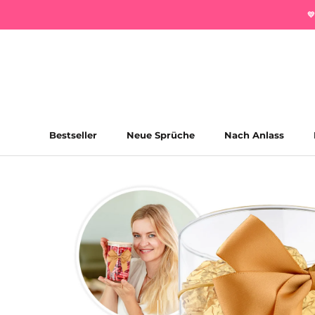
Direkt

zum
Inhalt
Bestseller
Neue Sprüche
Nach Anlass
Bestseller
Neue Sprüche