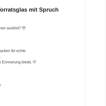
orratsglas mit Spruch
nen auslöst? 🥹
cken für echte 
.
n Erinnerung bleibt. 💛
n