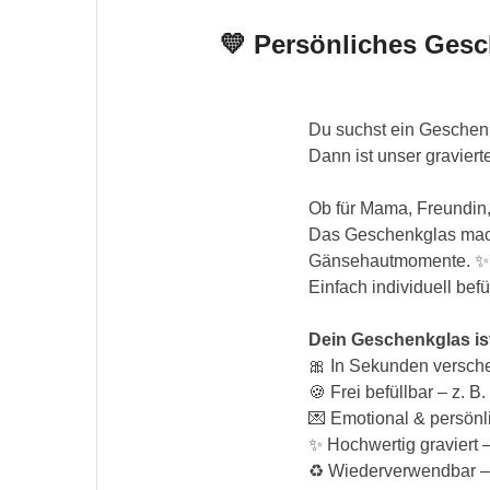
💛 Persönliches Gesc
Du suchst ein Geschenk
Dann ist unser graviert
Ob für Mama, Freundin
Das Geschenkglas macht
Gänsehautmomente. ✨Da
Einfach individuell befü
Dein Geschenkglas is
🎀 In Sekunden verschen
🍪 Frei befüllbar – z. 
💌 Emotional & persönl
✨ Hochwertig graviert 
♻️ Wiederverwendbar –