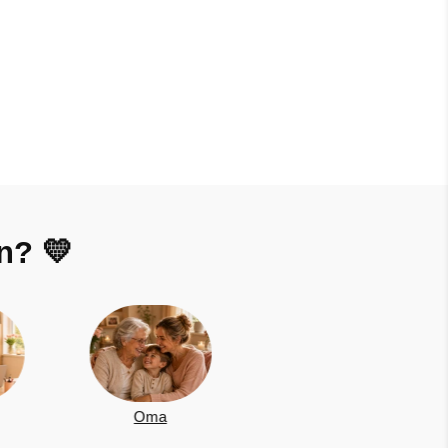
n? 💛
Schwester
Papa