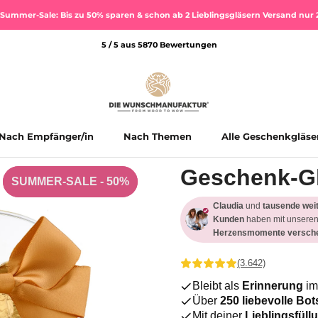
Summer-Sale: Bis zu 50% sparen & schon ab 2 Lieblingsgläsern Versand nur 
5 / 5 aus 5870 Bewertungen
Nach Empfänger/in
Nach Themen
Alle Geschenkgläse
Alle Geschenkgläse
Geschenk-G
SUMMER-SALE - 50%
SUMMER-SALE - 50%
Claudia
und
tausende wei
Kunden
haben mit unseren
Herzensmomente versche
(3.642)
Bleibt als
Erinnerung
im
Über
250 liebevolle Bo
Mit deiner
Lieblingsfül