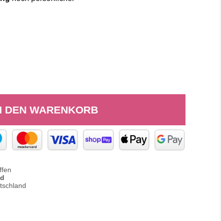
N DEN WARENKORB
ffen
nd
tschland