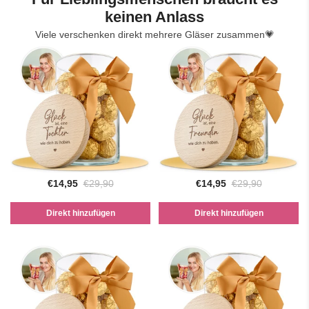
keinen Anlass
Viele verschenken direkt mehrere Gläser zusammen💗
€14,95
€29,90
€14,95
€29,90
Direkt hinzufügen
Direkt hinzufügen