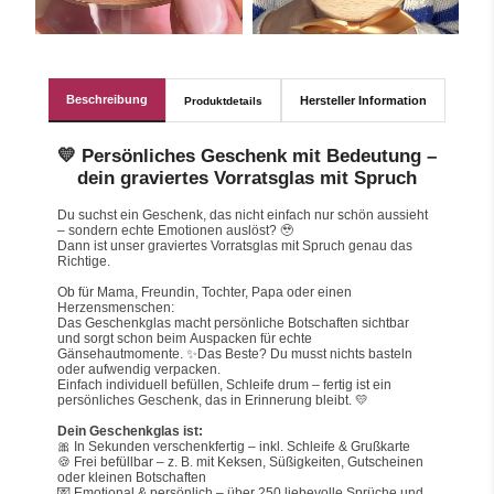
Beschreibung
Hersteller Information
Produktdetails
💛 Persönliches Geschenk mit Bedeutung –
dein graviertes Vorratsglas mit Spruch
Du suchst ein Geschenk, das nicht einfach nur schön aussieht 
– sondern echte Emotionen auslöst? 🥹
Dann ist unser graviertes Vorratsglas mit Spruch genau das 
Richtige.
Ob für Mama, Freundin, Tochter, Papa oder einen 
Herzensmenschen:
Das Geschenkglas macht persönliche Botschaften sichtbar 
und sorgt schon beim Auspacken für echte 
Gänsehautmomente. ✨Das Beste? Du musst nichts basteln 
oder aufwendig verpacken.
Einfach individuell befüllen, Schleife drum – fertig ist ein 
persönliches Geschenk, das in Erinnerung bleibt. 💛
Dein Geschenkglas ist:
🎀 In Sekunden verschenkfertig – inkl. Schleife & Grußkarte
🍪 Frei befüllbar – z. B. mit Keksen, Süßigkeiten, Gutscheinen 
oder kleinen Botschaften
💌 Emotional & persönlich – über 250 liebevolle Sprüche und 