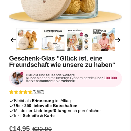
Geschenk-Glas "Glück ist, eine
Freundschaft wie unsere zu haben"
Claudia
und
tausende weitere
Kunden
haben mit unseren Gläsern bereits
über
100.000
Herzensmomente verschenkt.
(5.867)
Bleibt als
Erinnerung
im Alltag
Über
250 liebevolle Botschaften
Mit deiner
Lieblingsfüllung
noch persönlicher
Inkl.
Schleife & Karte
€14,95
€29,90