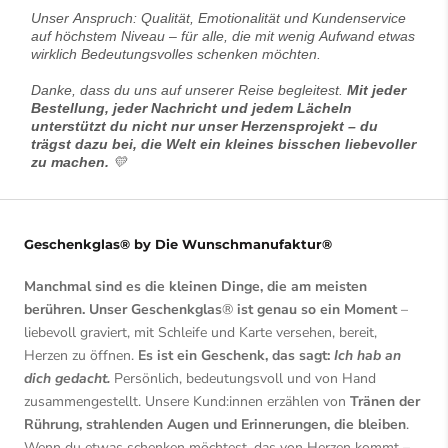
Unser Anspruch: Qualität, Emotionalität und Kundenservice
auf höchstem Niveau – für alle, die mit wenig Aufwand etwas
wirklich Bedeutungsvolles schenken möchten.
Danke, dass du uns auf unserer Reise begleitest.
Mit jeder
Bestellung, jeder Nachricht und jedem Lächeln
unterstützt du nicht nur unser Herzensprojekt – du
trägst dazu bei, die Welt ein kleines bisschen liebevoller
zu machen.
💛
Geschenkglas® by Die Wunschmanufaktur®
Manchmal sind es die kleinen Dinge, die am meisten
berühren. Unser Geschenkglas
®
ist genau so ein Moment
–
liebevoll graviert, mit Schleife und Karte versehen, bereit,
Herzen zu öffnen.
Es ist ein Geschenk, das sagt:
Ich hab an
dich gedacht.
Persönlich, bedeutungsvoll und von Hand
zusammengestellt. Unsere Kund:innen erzählen von
Tränen der
Rührung, strahlenden Augen und Erinnerungen, die bleiben
.
Wenn du etwas schenken möchtest, das von Herzen kommt –