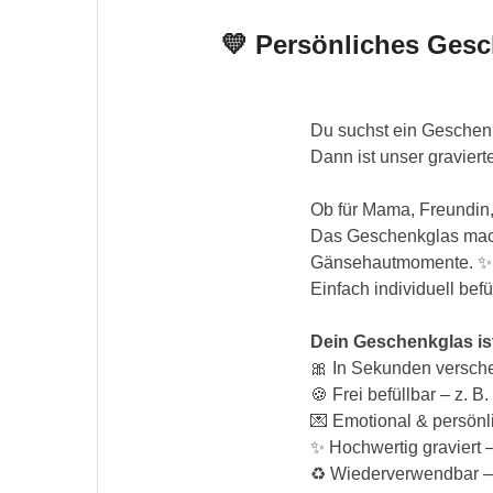
💛 Persönliches Gesc
Du suchst ein Geschenk
Dann ist unser graviert
Ob für Mama, Freundin
Das Geschenkglas macht
Gänsehautmomente. ✨Da
Einfach individuell befü
Dein Geschenkglas is
🎀 In Sekunden verschen
🍪 Frei befüllbar – z. 
💌 Emotional & persönl
✨ Hochwertig graviert 
♻️ Wiederverwendbar –