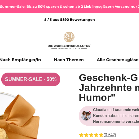
Summer-Sale: Bis zu 50% sparen & schon ab 2 Lieblingsgläsern Versand nur 
5 / 5 aus 5890 Bewertungen
Nach Empfänger/in
Nach Themen
Alle Geschenkgläse
Alle Geschenkgläse
Geschenk-Gl
SUMMER-SALE - 50%
SUMMER-SALE - 50%
Jahrzehnte m
Humor"
Claudia
und
tausende wei
Kunden
haben mit unseren
Herzensmomente versche
(3.642)