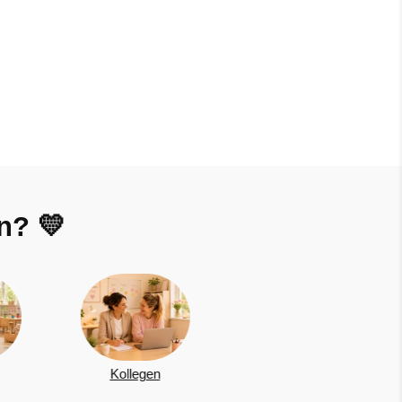
n? 💛
Oma
Schwester