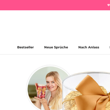
Direkt

zum
Inhalt
Bestseller
Neue Sprüche
Nach Anlass
Bestseller
Neue Sprüche