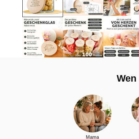
Wen 
Tochter
Mama