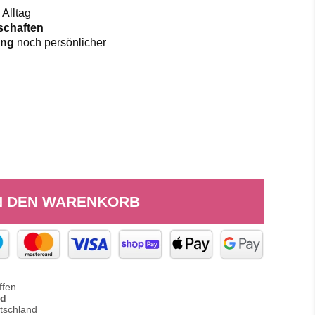
 Alltag
tschaften
lung
noch persönlicher
N DEN WARENKORB
ffen
nd
tschland