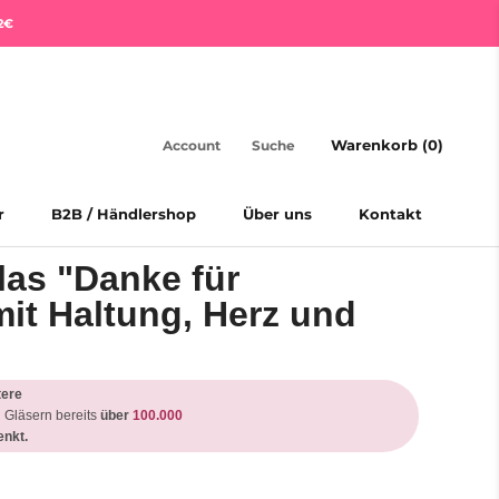
2€
Warenkorb (
0
)
Account
Suche
r
B2B / Händlershop
Über uns
Kontakt
r
B2B / Händlershop
Über uns
Kontakt
as "Danke für
it Haltung, Herz und
tere
 Gläsern bereits
über
100.000
nkt.