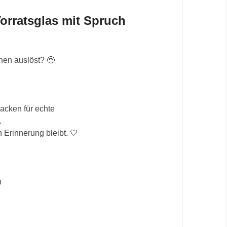
orratsglas mit Spruch
nen auslöst? 🥹
cken für echte 
.
n Erinnerung bleibt. 💛
n