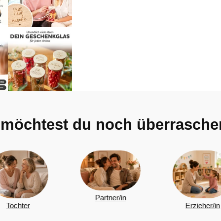
möchtest du noch überrasche
Partner/in
Erzieher/in
Kollegen