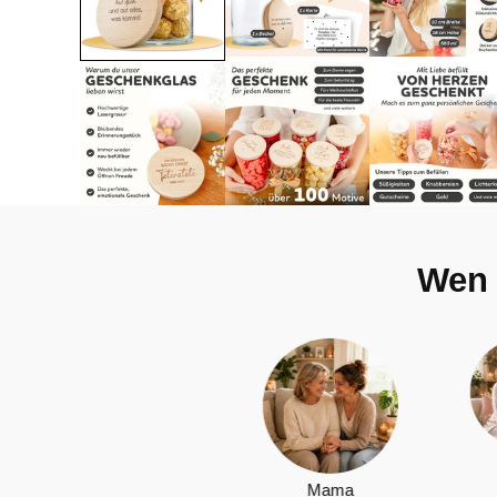
Wen 
Tochter
Mama