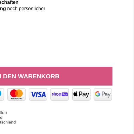
tschaften
lung
noch persönlicher
N DEN WARENKORB
ffen
nd
tschland