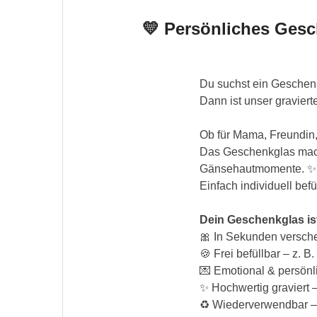
💛 Persönliches Gesc
Du suchst ein Geschenk
Dann ist unser graviert
Ob für Mama, Freundin
Das Geschenkglas macht
Gänsehautmomente. ✨Da
Einfach individuell befü
Dein Geschenkglas is
🎀 In Sekunden verschen
🍪 Frei befüllbar – z. 
💌 Emotional & persönl
✨ Hochwertig graviert 
♻️ Wiederverwendbar –