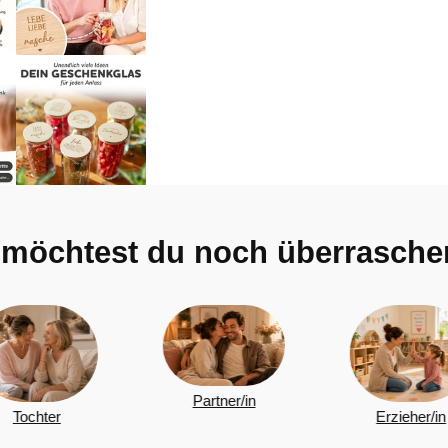
möchtest du noch überrasche
Partner/in
Erzieher/in
Kollegen