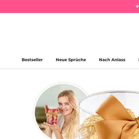
Direkt

zum
Inhalt
Bestseller
Neue Sprüche
Nach Anlass
Bestseller
Neue Sprüche