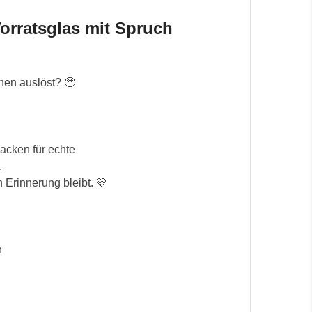
orratsglas mit Spruch
nen auslöst? 🥹
cken für echte 
.
n Erinnerung bleibt. 💛
n