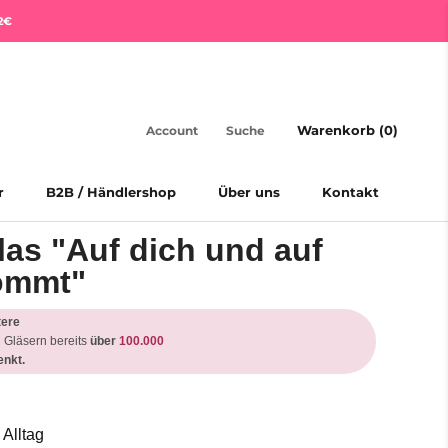
2€
Warenkorb (
0
)
Account
Suche
r
B2B / Händlershop
Über uns
Kontakt
r
B2B / Händlershop
Über uns
Kontakt
as "Auf dich und auf
kommt"
tere
 Gläsern bereits
über
100.000
nkt.
 Alltag