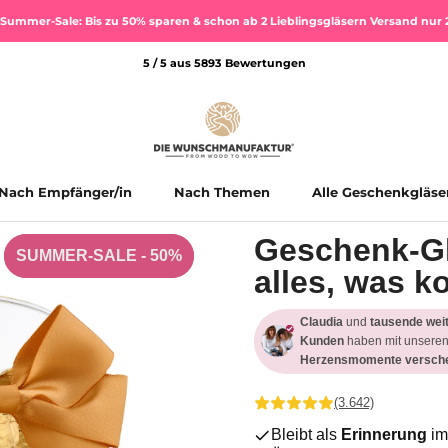
Summer-Sale: Bis zu 50% sparen & schon ab 2 Lieblingsgläsern Versand nur 
5 / 5 aus 5893 Bewertungen
Nach Empfänger/in
Nach Themen
Alle Geschenkgläse
Alle Geschenkgläse
Geschenk-Gl
SUMMER-SALE - 50%
SUMMER-SALE - 50%
alles, was 
Claudia
und
tausende wei
Kunden
haben mit unseren
Herzensmomente versche
(3.642)
Bleibt als
Erinnerung
im