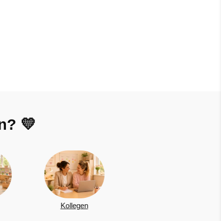
n? 💛
Oma
Schwester